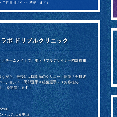
付・予約専用サイトへ移動します）
コラボ ドリブルクリニック
と元チームメイトで、現ドリブルデザイナー岡部将和
！
りながら、最後には岡部氏のクリニック恒例「全員抜
バージョン！！岡部選手＆稲葉選手ｖｓお客様の
！」を開催します！
2:00
ルポイントよこはま中山