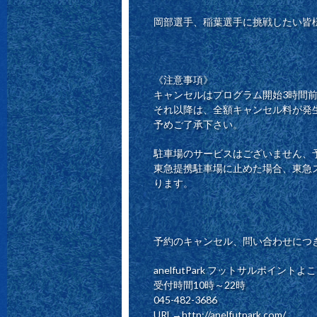
岡部選手、稲葉選手に挑戦したい皆
《注意事項》
キャンセルはプログラム開始3時間
それ以降は、全額キャンセル料が発
予めご了承下さい。
駐車場のサービスはございません、
東急提携駐車場に止めた場合、東急ス
ります。
予約のキャンセル、問い合わせにつ
anelfutPark フットサルポイント
受付時間10時～22時
045-482-3686
URL→http://anelfutpark.com/