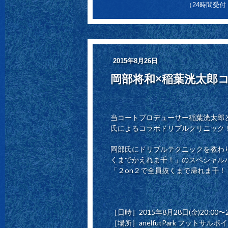
（24時間受
2015年8月26日
岡部将和×稲葉洸太郎
当コートプロデューサー稲葉洸太郎
氏によるコラボドリブルクリニック
岡部氏にドリブルテクニックを教わ
くまでかえれま千！」のスペシャル
「２on２で全員抜くまで帰れま千！
［日時］2015年8月28日(金)20:00〜2
［場所］anelfutPark フットサ