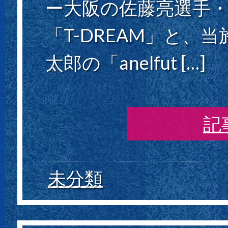
ー大阪の佐藤亮選手
「T-DREAM」と、
太郎の「anelfut […]
記
未分類