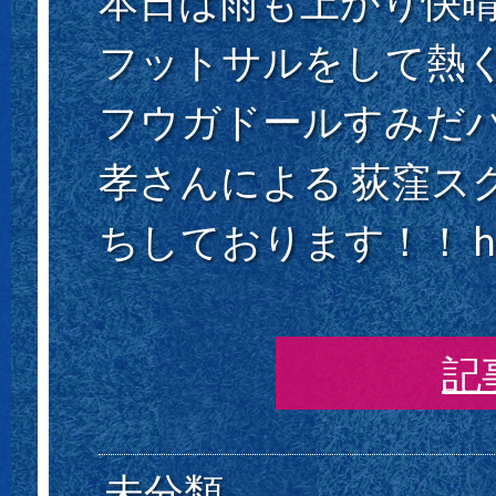
本日は雨も上がり快晴
フットサルをして熱く
フウガドールすみだ
孝さんによる 荻窪ス
ちしております！！ https:
記
未分類