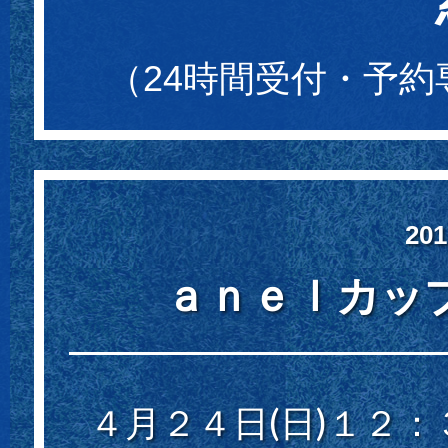
（24時間受付・予
20
ａｎｅｌカッ
４月２４日(日)１２