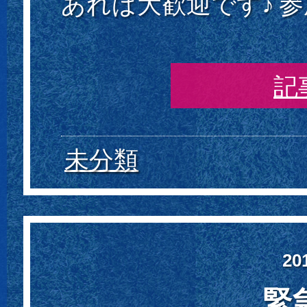
あれば大歓迎です♪ 参
記
未分類
20
緊